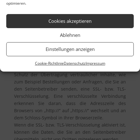
optimieren.
automatisiert verarbeitet werden, an sich oder an
einen Dritten in einem gängigen,
maschinenlesbaren Format aushändigen zu lassen
Cookies akzeptieren
(vgl. Art. 20 DSGVO). Sofern Sie die direkte
Übertragung der Daten an einen anderen
Ablehnen
Verantwortlichen verlangen, erfolgt dies nur, soweit
es technisch machbar ist.
Einstellungen anzeigen
3.9. SSL- bzw. TLS-Verschlüsselung
Cookie-Richtlinie
Datenschutz
Impressum
Diese Seite nutzt aus Sicherheitsgründen und zum
Schutz der Übertragung vertraulicher Inhalte, wie
zum Beispiel Bestellungen oder Anfragen, die Sie an
den Seitenbetreiber senden, eine SSL- bzw. TLS-
Verschlüsselung. Eine verschlüsselte Verbindung
erkennen Sie daran, dass die Adresszeile des
Browsers von „http://“ auf „https://“ wechselt und an
dem Schloss-Symbol in Ihrer Browserzeile.
Wenn die SSL- bzw. TLS-Verschlüsselung aktiviert ist,
können die Daten, die Sie an den Seitenbetreiber
übermitteln, nicht von Dritten mitgelesen werden.