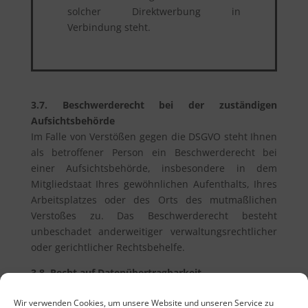
solcher Direktwerbung in
Verbindung steht.
3.7. Beschwerderecht bei der zuständigen
Aufsichtsbehörde
Im Falle von Verstößen gegen die DSGVO steht Ihnen
als betroffener Person ein Beschwerderecht bei
einer Aufsichtsbehörde, insbesondere in dem
Mitgliedstaat Ihres gewöhnlichen Aufenthalts, Ihres
Arbeitsplatzes oder des Orts des mutmaßlichen
Verstoßes zu. Das Beschwerderecht besteht
unbeschadet anderweitiger verwaltungsrechtlicher
oder gerichtlicher Rechtsbehelfe.
3.8. Recht auf Datenübertragbarkeit
Sie haben das Recht, Daten, die auf Grundlage Ihrer
Wir verwenden Cookies, um unsere Website und unseren Service zu
Einwilligung oder in Erfüllung eines Vertrags